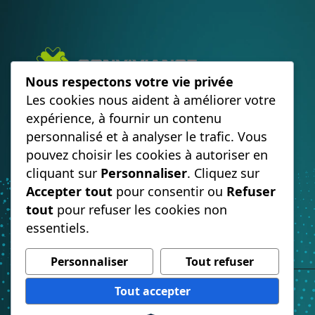
Nous respectons votre vie privée
Standard téléphonique IA, SVI et
Les cookies nous aident à améliorer votre
orchestration des flux.
expérience, à fournir un contenu
Ce n’est pas la relation qui manque. C’est la
personnalisé et à analyser le trafic. Vous
fluidité.
pouvez choisir les cookies à autoriser en
cliquant sur
Personnaliser
. Cliquez sur
Accepter tout
pour consentir ou
Refuser
tout
pour refuser les cookies non
essentiels.
Personnaliser
Tout refuser
Tout accepter
© 2026 Conviviance. Tous droits réservés.