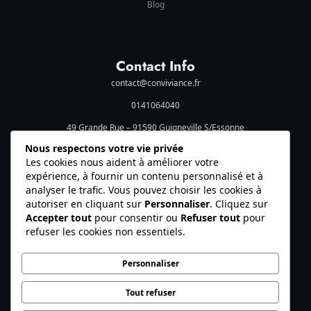
Blog
Contact Info
contact@conviviance.fr
0141064040
49 Grande Rue – 91590 Guigneville S/Essonne
Social Media
Nous respectons votre vie privée
Les cookies nous aident à améliorer votre
expérience, à fournir un contenu personnalisé et à
analyser le trafic. Vous pouvez choisir les cookies à
autoriser en cliquant sur
Personnaliser
. Cliquez sur
Accepter tout
pour consentir ou
Refuser tout
pour
refuser les cookies non essentiels.
© 2026 Conviviance. Tous droits réservés.
Personnaliser
Mentions légales
Politique de confidentialité
Tout refuser
Cookies